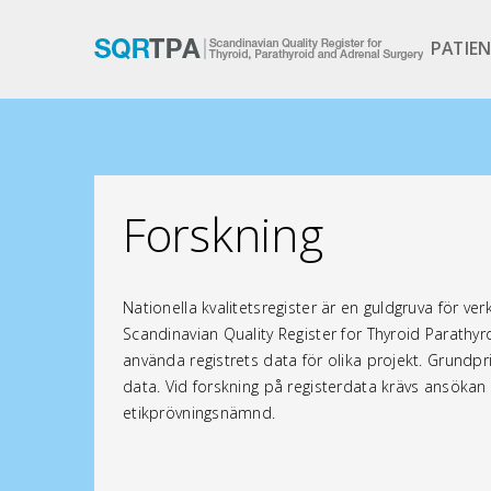
PATIE
Skip
to
main
content
Forskning
Nationella kvalitetsregister är en guldgruva för v
Scandinavian Quality Register for Thyroid Parath
använda registrets data för olika projekt. Grundpri
data. Vid forskning på registerdata krävs ansökan t
etikprövningsnämnd.