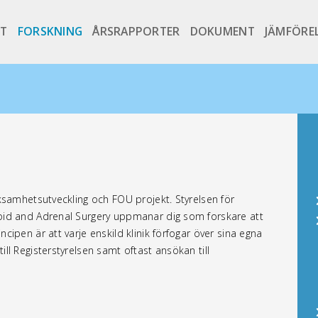
NT
FORSKNING
ÅRSRAPPORTER
DOKUMENT
JÄMFÖRE
erksamhetsutveckling och FOU projekt. Styrelsen för
yroid and Adrenal Surgery uppmanar dig som forskare att
ncipen är att varje enskild klinik förfogar över sina egna
ill Registerstyrelsen samt oftast ansökan till